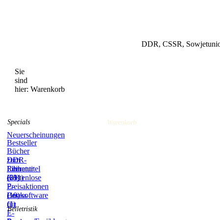
DDR, CSSR, Sowjetunion
Sie
sind
hier:
Warenkorb
Specials
Warenkorb
Neuerscheinungen
Bestseller
Bücher
zum
DDR-
Film
Literatur
Reihentitel
(59)
(831)
(21)
Kostenlose
E-
Preisaktionen
Books
(10)
Lesesoftware
(1)
für
Belletristik
E-