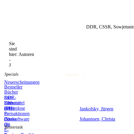
DDR, CSSR, Sowjetunion
Sie
sind
hier:
Autoren
-
J
Specials
Autoren - J
Neuerscheinungen
Bestseller
Bücher
zum
DDR-
Film
Literatur
Reihentitel
(59)
(831)
(21)
Kostenlose
Jankofsky, Jürgen
E-
Preisaktionen
Books
(5)
Lesesoftware
Johannsen, Christa
(1)
für
Belletristik
E-