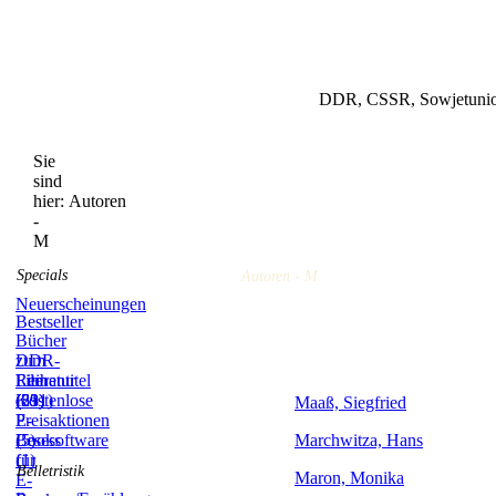
DDR, CSSR, Sowjetunion
Sie
sind
hier:
Autoren
-
M
Specials
Autoren - M
Neuerscheinungen
Bestseller
Bücher
zum
DDR-
Film
Literatur
Reihentitel
(59)
(831)
(21)
Kostenlose
Maaß, Siegfried
E-
Preisaktionen
Books
(5)
Lesesoftware
Marchwitza, Hans
(1)
für
Belletristik
Maron, Monika
E-