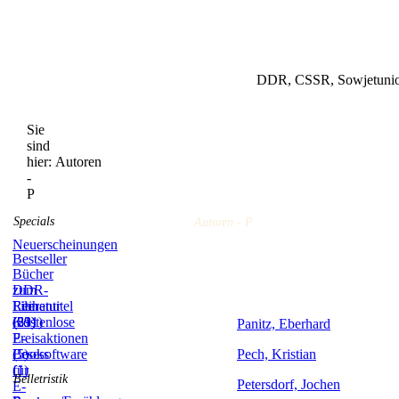
DDR, CSSR, Sowjetunion
Sie
sind
hier:
Autoren
-
P
Specials
Autoren - P
Neuerscheinungen
Bestseller
Bücher
zum
DDR-
Film
Literatur
Reihentitel
(59)
(831)
(21)
Kostenlose
Panitz, Eberhard
E-
Preisaktionen
Books
(5)
Lesesoftware
Pech, Kristian
(1)
für
Belletristik
Petersdorf, Jochen
E-