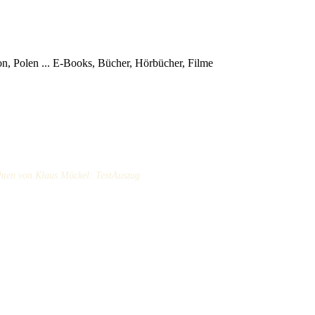
, Polen ...
E-Books, Bücher, Hörbücher, Filme
hten von Klaus Möckel: TextAuszug