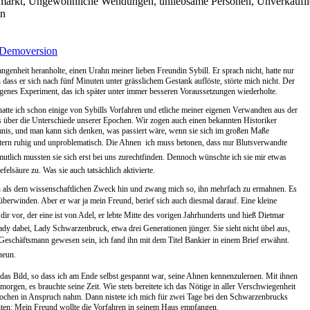
delmarkt, Ungewöhnliche Wendungen, unliebsame Personen, Unverkäuflic
en
Demoversion
genheit heranholte, einen Urahn meiner lieben Freundin Sybill. Er sprach nicht, hatte nur
ass er sich nach fünf Minuten unter grässlichem Gestank auflöste, störte mich nicht. Der
ngenes Experiment, das ich später unter immer besseren Voraussetzungen wiederholte.
tte ich schon einige von Sybills Vorfahren und etliche meiner eigenen Verwandten aus der
s über die Unterschiede unserer Epochen. Wir zogen auch einen bekannten Historiker
imnis, und man kann sich denken, was passiert wäre, wenn sie sich im großen Maße
tern ruhig und unproblematisch. Die Ahnen  ich muss betonen, dass nur Blutsverwandte
utlich mussten sie sich erst bei uns zurechtfinden. Dennoch wünschte ich sie mir etwas
elsäure zu. Was sie auch tatsächlich aktivierte.
 als dem wissenschaftlichen Zweck hin und zwang mich so, ihn mehrfach zu ermahnen. Es
 überwinden. Aber er war ja mein Freund, berief sich auch diesmal darauf. Eine kleine
ll dir vor, der eine ist von Adel, er lebte Mitte des vorigen Jahrhunderts und hieß Dietmar
ady dabei, Lady Schwarzenbruck, etwa drei Generationen jünger. Sie sieht nicht übel aus,
r Geschäftsmann gewesen sein, ich fand ihn mit dem Titel Bankier in einem Brief erwähnt.
eun.
 das Bild, so dass ich am Ende selbst gespannt war, seine Ahnen kennenzulernen. Mit ihnen
morgen, es brauchte seine Zeit. Wie stets bereitete ich das Nötige in aller Verschwiegenheit
e Wochen in Anspruch nahm. Dann nistete ich mich für zwei Tage bei den Schwarzenbrucks
iten: Mein Freund wollte die Vorfahren in seinem Haus empfangen.