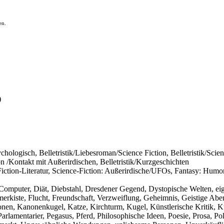
en.
)
Psychologisch, Belletristik/Liebesroman/Science Fiction, Belletristik/Sci
n /Kontakt mit Außerirdischen, Belletristik/Kurzgeschichten
iction-Literatur, Science-Fiction: Außerirdische/UFOs, Fantasy: Humor,
mputer, Diät, Diebstahl, Dresdener Gegend, Dystopische Welten, eige
erkiste, Flucht, Freundschaft, Verzweiflung, Geheimnis, Geistige Abent
ionen, Kanonenkugel, Katze, Kirchturm, Kugel, Künstlerische Kritik, K
arlamentarier, Pegasus, Pferd, Philosophische Ideen, Poesie, Prosa, Po