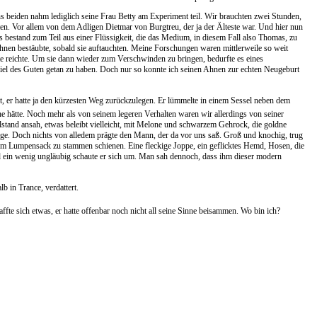
ns beiden nahm lediglich seine Frau Betty am Experiment teil. Wir brauchten zwei Stunden,
en. Vor allem von dem Adligen Dietmar von Burgtreu, der ja der Älteste war. Und hier nun
s bestand zum Teil aus einer Flüssigkeit, die das Medium, in diesem Fall also Thomas, zu
hnen bestäubte, sobald sie auftauchten. Meine Forschungen waren mittlerweile so weit
e reichte. Um sie dann wieder zum Verschwinden zu bringen, bedurfte es eines
 viel des Guten getan zu haben. Doch nur so konnte ich seinen Ahnen zur echten Neugeburt
et, er hatte ja den kürzesten Weg zurückzulegen. Er lümmelte in einem Sessel neben dem
he hätte. Noch mehr als von seinem legeren Verhalten waren wir allerdings von seiner
stand ansah, etwas beleibt vielleicht, mit Melone und schwarzem Gehrock, die goldne
ge. Doch nichts von alledem prägte den Mann, der da vor uns saß. Groß und knochig, trug
em Lumpensack zu stammen schienen. Eine fleckige Joppe, ein geflicktes Hemd, Hosen, die
d ein wenig ungläubig schaute er sich um. Man sah dennoch, dass ihm dieser modern
b in Trance, verdattert.
ffte sich etwas, er hatte offenbar noch nicht all seine Sinne beisammen. Wo bin ich?