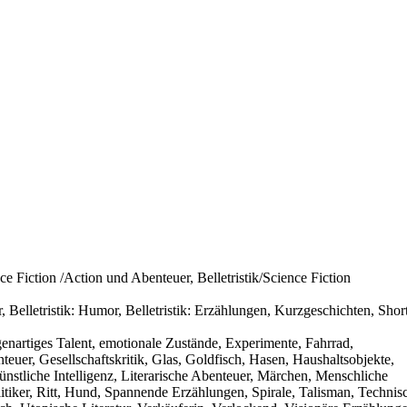
ence Fiction /Action und Abenteuer, Belletristik/Science Fiction
 Belletristik: Humor, Belletristik: Erzählungen, Kurzgeschichten, Shor
nartiges Talent, emotionale Zustände, Experimente, Fahrrad,
euer, Gesellschaftskritik, Glas, Goldfisch, Hasen, Haushaltsobjekte,
ünstliche Intelligenz, Literarische Abenteuer, Märchen, Menschliche
litiker, Ritt, Hund, Spannende Erzählungen, Spirale, Talisman, Technis