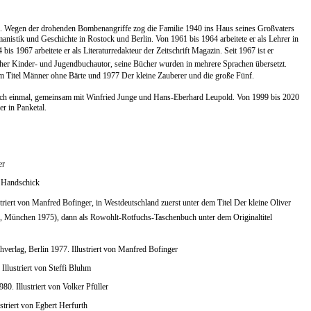
. Wegen der drohenden Bombenangriffe zog die Familie 1940 ins Haus seines Großvaters
manistik und Geschichte in Rostock und Berlin. Von 1961 bis 1964 arbeitete er als Lehrer in
bis 1967 arbeitete er als Literaturredakteur der Zeitschrift Magazin. Seit 1967 ist er
eicher Kinder- und Jugendbuchautor, seine Bücher wurden in mehrere Sprachen übersetzt.
Titel Männer ohne Bärte und 1977 Der kleine Zauberer und die große Fünf.
1 noch einmal, gemeinsam mit Winfried Junge und Hans-Eberhard Leupold. Von 1999 bis 2020
r in Panketal.
er
z Handschick
triert von Manfred Bofinger, in Westdeutschland zuerst unter dem Titel Der kleine Oliver
ider, München 1975), dann als Rowohlt-Rotfuchs-Taschenbuch unter dem Originaltitel
erlag, Berlin 1977. Illustriert von Manfred Bofinger
Illustriert von Steffi Bluhm
80. Illustriert von Volker Pfüller
striert von Egbert Herfurth