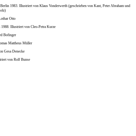
erlin 1983. Illustriert von Klaus Vonderwerth (geschrieben von Kant, Peter Abraham und
olz)
Lothar Otto
 1988. Illustriert von Cleo-Petra Kurze
ed Bofinger
 Thomas Mattheus Müller
 von Gesa Denecke
triert von Rolf Bunse