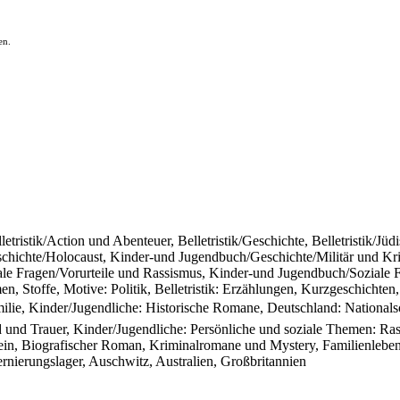
en.
letristik/Action und Abenteuer, Belletristik/Geschichte, Belletristik/Jüdis
schichte/Holocaust, Kinder-und Jugendbuch/Geschichte/Militär und K
le Fragen/Vorurteile und Rassismus, Kinder-und Jugendbuch/Soziale 
n, Stoffe, Motive: Politik, Belletristik: Erzählungen, Kurzgeschichten
ilie, Kinder/Jugendliche: Historische Romane, Deutschland: National
 und Trauer, Kinder/Jugendliche: Persönliche und soziale Themen: Ras
in, Biografischer Roman, Kriminalromane und Mystery, Familienlebe
rnierungslager, Auschwitz, Australien, Großbritannien