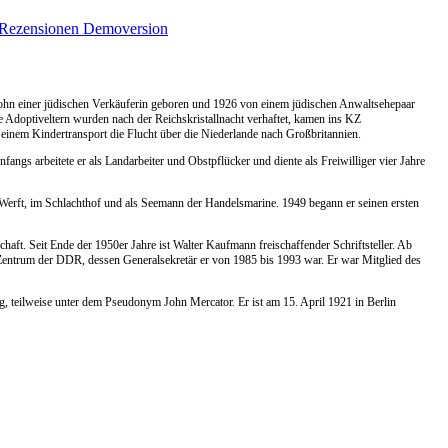
Rezensionen
Demoversion
Sohn einer jüdischen Verkäuferin geboren und 1926 von einem jüdischen Anwaltsehepaar
 Adoptiveltern wurden nach der Reichskristallnacht verhaftet, kamen ins KZ
inem Kindertransport die Flucht über die Niederlande nach Großbritannien.
fangs arbeitete er als Landarbeiter und Obstpflücker und diente als Freiwilliger vier Jahre
r Werft, im Schlachthof und als Seemann der Handelsmarine. 1949 begann er seinen ersten
chaft. Seit Ende der 1950er Jahre ist Walter Kaufmann freischaffender Schriftsteller. Ab
entrum der DDR, dessen Generalsekretär er von 1985 bis 1993 war. Er war Mitglied des
, teilweise unter dem Pseudonym John Mercator. Er ist am 15. April 1921 in Berlin